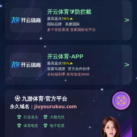
汽车零部件展品
整车系统展品
创意展品
返回上级
CopyRight © 2019 米兰游戏官网
沪ICP备07504917号-1
乐鱼网站_乐鱼(中国)
|
九游(NINE GAME)体育·官方网站
|
leyu乐鱼web