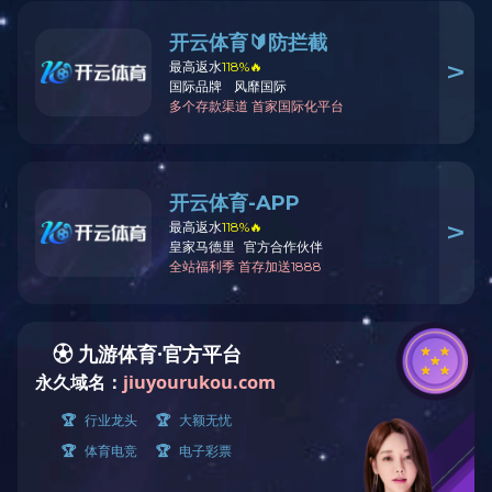
返回上级
CopyRight © 2019 米兰游戏官网
沪ICP备07504917号-1
乐鱼网站_乐鱼(中国)
|
九游(NINE GAME)体育·官方网站
|
leyu乐鱼web
登录入口
|
乐鱼线上平台(集团)官方网站
|
米兰在线登录
|
星空web版登
电话
消息
二维码
首页
录入口
|
米兰体育
|
米兰在线登录
|
星空在线开户首页/登录/入口
|