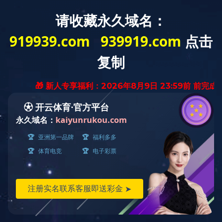
网站首页
关于在线登录
展品介绍
米兰游戏官网
米兰游戏官网
企业资讯
你所在的位置：网站首页>米兰游戏官网
典型案例
合作单位
视频展示
人才招聘
国家领导人上汽参观动态发动机展品
联系我们